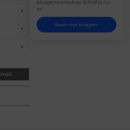
bloggemeenschap. Schrijf je nu
in!
▼
Begin met bloggen!
▼
▼
Email