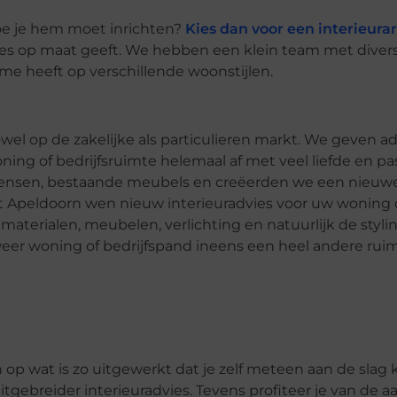
oe je hem moet inrichten?
Kies dan voor een interieurar
advies op maat geeft. We hebben een klein team met diver
isme heeft op verschillende woonstijlen.
wel op de zakelijke als particulieren markt. We geven a
ing of bedrijfsruimte helemaal af met veel liefde en pa
 wensen, bestaande meubels en creëerden we een nieuwe
uit Apeldoorn wen nieuw interieuradvies voor uw woning 
materialen, meubelen, verlichting en natuurlijk de stylin
weer woning of bedrijfspand ineens een heel andere ruim
 op wat is zo uitgewerkt dat je zelf meteen aan de slag k
ebreider interieuradvies. Tevens profiteer je van de aa