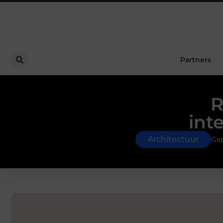
Partners
R
int
Architectuur
Gep