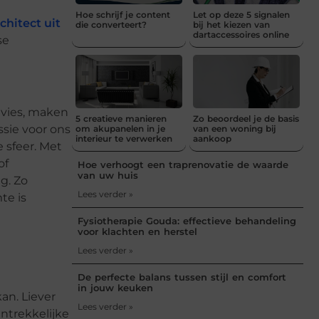
Hoe schrijf je content
Let op deze 5 signalen
chitect uit
die converteert?
bij het kiezen van
dartaccessoires online
se
dvies, maken
5 creatieve manieren
Zo beoordeel je de basis
ssie voor ons
om akupanelen in je
van een woning bij
interieur te verwerken
aankoop
 sfeer. Met
of
Hoe verhoogt een traprenovatie de waarde
van uw huis
g. Zo
Lees verder »
te is
Fysiotherapie Gouda: effectieve behandeling
voor klachten en herstel
Lees verder »
De perfecte balans tussen stijl en comfort
in jouw keuken
an. Liever
Lees verder »
ntrekkelijke