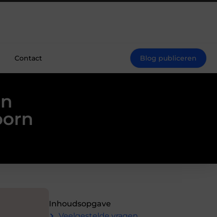
Contact
Blog publiceren
en
oorn
Inhoudsopgave
Veelgestelde vragen