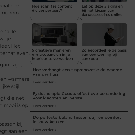
oral leren
Hoe schrijf je content
Let op deze 5 signalen
die converteert?
bij het kiezen van
e nu een
dartaccessoires online
 taille
il je
leer. Het
5 creatieve manieren
Zo beoordeel je de basis
lternatieven.
om akupanelen in je
van een woning bij
interieur te verwerken
aankoop
gant zijn,
Hoe verhoogt een traprenovatie de waarde
van uw huis
r een warmere
Lees verder »
ke stijl.
Fysiotherapie Gouda: effectieve behandeling
gt die net
voor klachten en herstel
en mooi is op
Lees verder »
De perfecte balans tussen stijl en comfort
in jouw keuken
passen bij
Lees verder »
oegt aan een