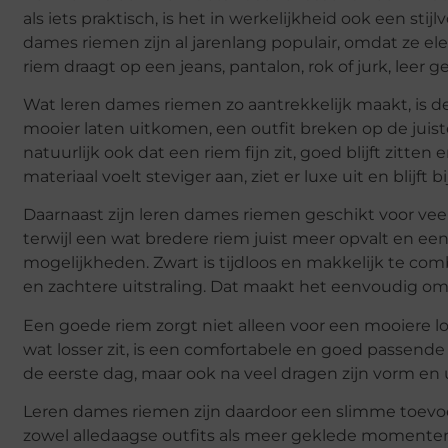
als iets praktisch, is het in werkelijkheid ook een stij
dames riemen zijn al jarenlang populair, omdat ze ele
riem draagt op een jeans, pantalon, rok of jurk, leer 
Wat leren dames riemen zo aantrekkelijk maakt, is de
mooier laten uitkomen, een outfit breken op de juiste 
natuurlijk ook dat een riem fijn zit, goed blijft zitt
materiaal voelt steviger aan, ziet er luxe uit en blij
Daarnaast zijn leren dames riemen geschikt voor veel 
terwijl een wat bredere riem juist meer opvalt en een 
mogelijkheden. Zwart is tijdloos en makkelijk te com
en zachtere uitstraling. Dat maakt het eenvoudig om e
Een goede riem zorgt niet alleen voor een mooiere lo
wat losser zit, is een comfortabele en goed passende r
de eerste dag, maar ook na veel dragen zijn vorm en u
Leren dames riemen zijn daardoor een slimme toevoegi
zowel alledaagse outfits als meer geklede momenten.