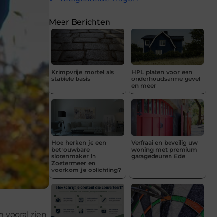
Meer Berichten
Krimpvrije mortel als
HPL platen voor een
stabiele basis
onderhoudsarme gevel
en meer
Hoe herken je een
Verfraai en beveilig uw
betrouwbare
woning met premium
slotenmaker in
garagedeuren Ede
Zoetermeer en
voorkom je oplichting?
 vooral zien