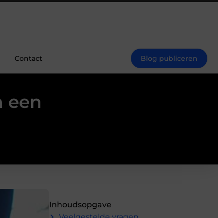
Contact
Blog publiceren
n een
Inhoudsopgave
Veelgestelde vragen