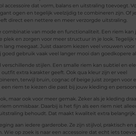
lvol accessoire dat vorm, balans en uitstraling toevoegt. Vo
gant ogen en tegelijk veelzijdig te combineren zijn. Of j
geeft direct een nettere en meer verzorgde uitstraling.
 combinatie van mode en functionaliteit. Een riem kan je
plek en zorgen voor meer structuur in je look. Tegelijk w
en en lang meegaat. Juist daarom kiezen veel vrouwen voor 
ft bij goed gebruik vaak veel langer mooi dan goedkopere a
verschillende stijlen. Een smalle riem kan subtiel en ele
outfit extra karakter geeft. Ook qua kleur zijn er veel
bineren, terwijl bruin, cognac of beige juist zorgen voo
en riem te kiezen die past bij jouw kleding en persoonlij
ok, maar ook voor meer gemak. Zeker als je kleding draa
iem onmisbaar. Daarbij is het fijn als een riem niet alle
itstraling behoudt. Dat maakt kwaliteit extra belangrijk.
ng aan iedere garderobe. Ze zijn stijlvol, praktisch en 
 Wie op zoek is naar een accessoire dat echt iets toev