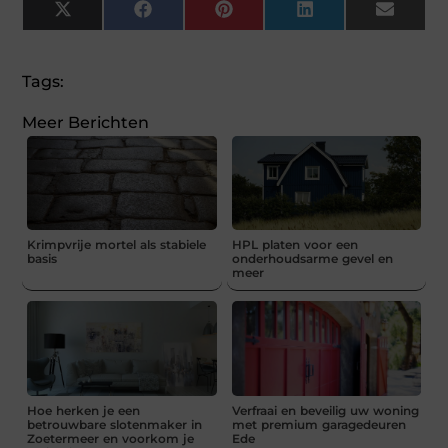
X
Facebook
Pinterest
LinkedIn
Email
(Twitter)
Tags:
Meer Berichten
Krimpvrije mortel als stabiele
HPL platen voor een
basis
onderhoudsarme gevel en
meer
Hoe herken je een
Verfraai en beveilig uw woning
betrouwbare slotenmaker in
met premium garagedeuren
Zoetermeer en voorkom je
Ede