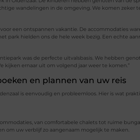
rk in Oldenzaal. De kinderen hebben genoten van de sp
chtige wandelingen in de omgeving. We komen zeker te
n voor een ontspannen vakantie. De accommodaties war
 het park hielden ons de hele week bezig. Een echte aanr
ntiepark was de perfecte uitvalsbasis. We hebben geno
 kijken ernaar uit om volgend jaar weer te komen.”
 boeken en plannen van uw reis
denzaal is eenvoudig en probleemloos. Hier is wat prakt
ommodaties, van comfortabele chalets tot ruime bunga
n om uw verblijf zo aangenaam mogelijk te maken.