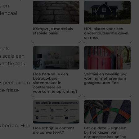
s en
denzaal
Krimpvrije mortel als
HPL platen voor een
stabiele basis
onderhoudsarme gevel
en meer
 als
 scala aan
akantiepark
Hoe herken je een
Verfraai en beveilig uw
betrouwbare
woning met premium
 speeltuinen
slotenmaker in
garagedeuren Ede
Zoetermeer en
e frisse
voorkom je oplichting?
jkheden. Hier
Hoe schrijf je content
Let op deze 5 signalen
die converteert?
bij het kiezen van
dartaccessoires online