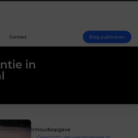
Contact
Blog publiceren
ntie in
l
Inhoudsopgave
Overzicht van vakantiepark in