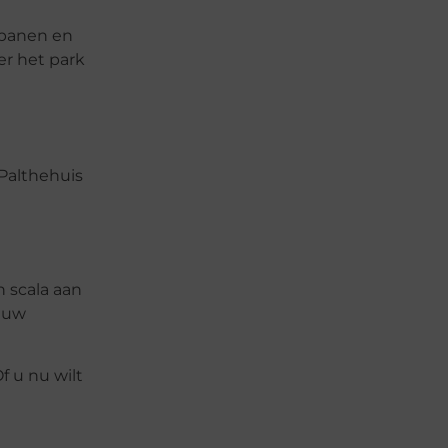
sbanen en
er het park
Palthehuis
n scala aan
r uw
f u nu wilt