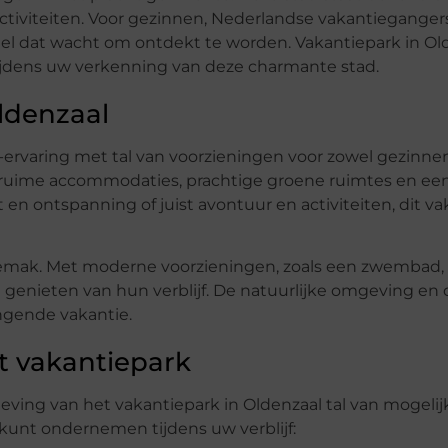
nactiviteiten. Voor gezinnen, Nederlandse vakantieganger
eel dat wacht om ontdekt te worden. Vakantiepark in Ol
n tijdens uw verkenning van deze charmante stad.
ldenzaal
-ervaring met tal van voorzieningen voor zowel gezinnen
 ruime accommodaties, prachtige groene ruimtes en een
st en ontspanning of juist avontuur en activiteiten, dit v
emak. Met moderne voorzieningen, zoals een zwembad,
n genieten van hun verblijf. De natuurlijke omgeving en d
ngende vakantie.
et vakantiepark
eving van het vakantiepark in Oldenzaal tal van mogeli
 kunt ondernemen tijdens uw verblijf: