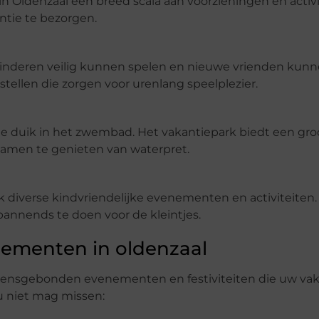
n Oldenzaal een breed scala aan voorzieningen en activi
ntie te bezorgen.
kinderen veilig kunnen spelen en nieuwe vrienden kun
tellen die zorgen voor urenlang speelplezier.
nde duik in het zwembad. Het vakantiepark biedt een g
samen te genieten van waterpret.
k diverse kindvriendelijke evenementen en activiteiten.
spannends te doen voor de kleintjes.
ementen in oldenzaal
eizoensgebonden evenementen en festiviteiten die uw va
u niet mag missen: