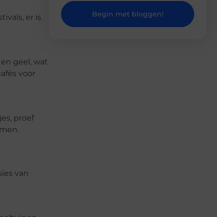
Begin met bloggen!
vals, er is
 en geel, wat
afés voor
es, proef
omen.
sies van