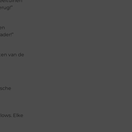
eeltuinen
rug!”
en
ader!”
ten van de
ische
lows. Elke